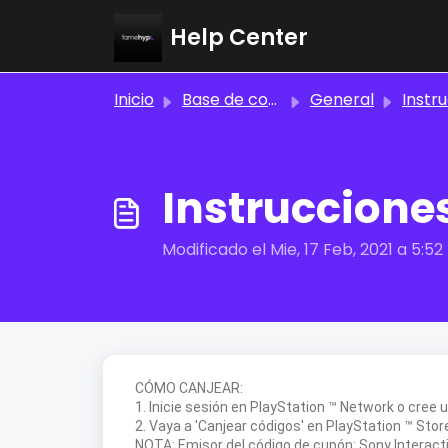
Saltar al contenido principal
Help Center
Inicio
Base de conocimientos
General
Instruccion
Instruccione
Modificado el Mie, 17 Feb, 2021 a 5:52 
CÓMO CANJEAR:
1. Inicie sesión en PlayStation ™ Network o cree
2. Vaya a 'Canjear códigos' en PlayStation ™ Stor
NOTA: Emisor del código de cupón: Sony Interac